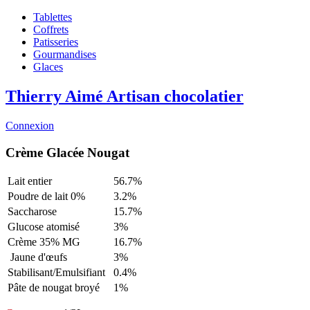
Tablettes
Coffrets
Patisseries
Gourmandises
Glaces
Thierry Aimé
Artisan chocolatier
Connexion
Crème Glacée Nougat
Lait entier
56.7%
Poudre de lait 0%
3.2%
Saccharose
15.7%
Glucose atomisé
3%
Crème 35% MG
16.7%
Jaune d'œufs
3%
Stabilisant/Emulsifiant
0.4%
Pâte de nougat broyé
1%